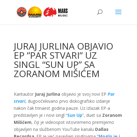
JURAJ JURLINA OBJAVIO
EP ”PAR STVARI” UZ
SINGL “SUN UP” SA
ZORANOM MIŠIĆEM
Kantautor
Juraj Jurlina
objavio je svoj novi EP
Par
stvari
, dugoočekivano prvo diskografsko izdanje
nakon čak trinaest godina pauze. Uz izlazak EP-a
predstavljen je i novi singl “
Sun
Up
”, duet sa
Zoranom
Mišićem
, čiji je videospot istovremeno premijerno
objavljen na službenom YouTube kanalu
Dallas
Recordsa
. EP je već najavljen singlovima “
Moglo je i