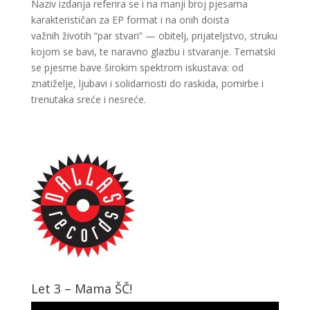
Naziv izdanja referira se i na manji broj pjesama
karakterističan za EP format i na onih doista
važnih životih “par stvari” — obitelj, prijateljstvo, struku
kojom se bavi, te naravno glazbu i stvaranje. Tematski
se pjesme bave širokim spektrom iskustava: od
znatiželje, ljubavi i solidarnosti do raskida, pomirbe i
trenutaka sreće i nesreće.
Let 3 – Mama ŠČ!
Video