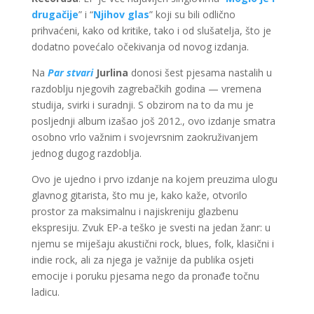
drugačije
” i “
Njihov glas
” koji su bili odlično
prihvaćeni, kako od kritike, tako i od slušatelja, što je
dodatno povećalo očekivanja od novog izdanja.
Na
Par stvari
Jurlina
donosi šest pjesama nastalih u
razdoblju njegovih zagrebačkih godina — vremena
studija, svirki i suradnji. S obzirom na to da mu je
posljednji album izašao još 2012., ovo izdanje smatra
osobno vrlo važnim i svojevrsnim zaokruživanjem
jednog dugog razdoblja.
Ovo je ujedno i prvo izdanje na kojem preuzima ulogu
glavnog gitarista, što mu je, kako kaže, otvorilo
prostor za maksimalnu i najiskreniju glazbenu
ekspresiju. Zvuk EP-a teško je svesti na jedan žanr: u
njemu se miješaju akustični rock, blues, folk, klasični i
indie rock, ali za njega je važnije da publika osjeti
emocije i poruku pjesama nego da pronađe točnu
ladicu.