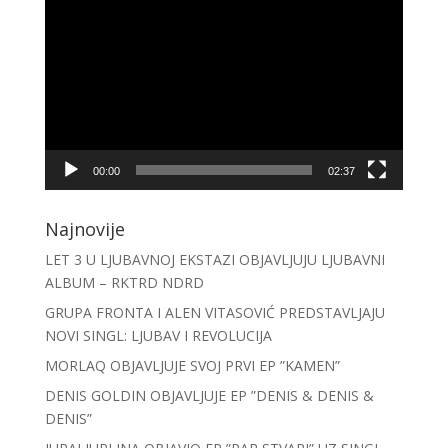
Player
00:00
02:37
Najnovije
LET 3 U LJUBAVNOJ EKSTAZI OBJAVLJUJU LJUBAVNI
ALBUM – RKTRD NDRD
GRUPA FRONTA I ALEN VITASOVIĆ PREDSTAVLJAJU
NOVI SINGL: LJUBAV I REVOLUCIJA
MORLAQ OBJAVLJUJE SVOJ PRVI EP ”KAMEN”
DENIS GOLDIN OBJAVLJUJE EP ”DENIS & DENIS &
DENIS”